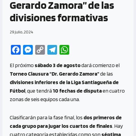
Gerardo Zamora” de las
divisiones formativas
29 julio, 2024
Fa
M
C
Te
W
ce
es
o
le
h
El próximo
sábado 3 de agosto
dará comienzo el
b
se
py
gr
at
Torneo Clausura “Dr. Gerardo Zamora”
de las
o
n
Li
a
s
divisiones inferiores de la Liga Santiagueña de
o
g
n
m
A
Fútbol
, que tendrá
10 fechas de disputa
en cuatro
k
er
k
p
zonas de seis equipos cada una.
p
Clasificarán para la fase final, los
dos primeros de
cada grupo para jugar los cuartos de finales
. Hay
cuatro categoría establecidas como son
séptima