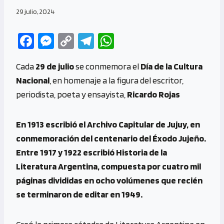
29 julio, 2024
Fa
M
C
Te
W
ce
es
o
le
h
Cada
29 de julio
se conmemora el
Día de la Cultura
b
se
py
gr
at
Nacional
, en homenaje a la figura del escritor,
o
n
Li
a
s
periodista, poeta y ensayista,
Ricardo Rojas
o
g
n
m
A
k
er
k
p
En 1913 escribió el Archivo Capitular de Jujuy, en
p
conmemoración del centenario del Éxodo Jujeño.
Entre 1917 y 1922 escribió Historia de la
Literatura Argentina, compuesta por cuatro mil
páginas divididas en ocho volúmenes que recién
se terminaron de editar en 1949.