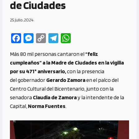
de Ciudades
25 julio, 2024
Fa
M
C
Te
W
ce
es
o
le
h
Más 80 mil personas cantaron el
“feliz
b
se
py
gr
at
cumpleaños” a la Madre de Ciudades en la vigilia
o
n
Li
a
s
por su 471° aniversario,
con la presencia
o
g
n
m
A
del gobernador
Gerardo Zamora
en el palco del
k
er
k
p
Centro Cultural del Bicentenario, junto con la
p
senadora
Claudia de Zamora
y la intendente de la
Capital,
Norma Fuentes
.