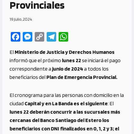
Provinciales
19 julio, 2024
Fa
M
C
Te
W
ce
es
o
le
h
El
Ministerio de Justicia y Derechos Humanos
b
se
py
gr
at
informó que el próximo
lunes 22
se iniciará el pago
o
n
Li
a
s
correspondiente a
junio de 2024
a todos los
o
g
n
m
A
beneficiarios del
Plan de Emergencia Provincial.
k
er
k
p
p
El cronograma para las personas con domicilio en la
ciudad
Capital y en La Banda es el siguiente
: El
lunes 22 deberán concurrir a las sucursales más
cercanas del Banco Santiago del Estero los
beneficiarios con DNI finalizados en 0, 1, 2 y 3; el