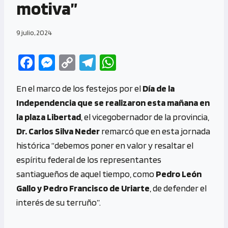
motiva”
9 julio, 2024
Fa
M
C
Te
W
ce
es
o
le
h
En el marco de los festejos por el
Día de la
b
se
py
gr
at
Independencia que se realizaron esta mañana en
o
n
Li
a
s
la plaza Libertad
, el vicegobernador de la provincia,
o
g
n
m
A
Dr. Carlos Silva Neder
remarcó que en esta jornada
k
er
k
p
histórica “debemos poner en valor y resaltar el
p
espíritu federal de los representantes
santiagueños de aquel tiempo, como
Pedro León
Gallo y Pedro Francisco de Uriarte
, de defender el
interés de su terruño”.