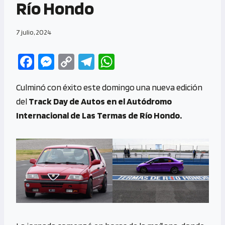
Río Hondo
7 julio, 2024
Fa
M
C
Te
W
ce
es
o
le
h
Culminó con éxito este domingo una nueva edición
b
se
py
gr
at
del
Track Day de Autos en el Autódromo
o
n
Li
a
s
Internacional de Las Termas de Río Hondo.
o
g
n
m
A
k
er
k
p
p