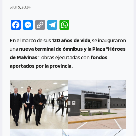
5 julio, 2024
Fa
M
C
Te
W
ce
es
o
le
h
En el marco de sus
120 años de vida
, se inauguraron
b
se
py
gr
at
una
nueva terminal de ómnibus y la Plaza “Héroes
o
n
Li
a
s
de Malvinas”
, obras ejecutadas con
fondos
o
g
n
m
A
aportados por la provincia.
k
er
k
p
p