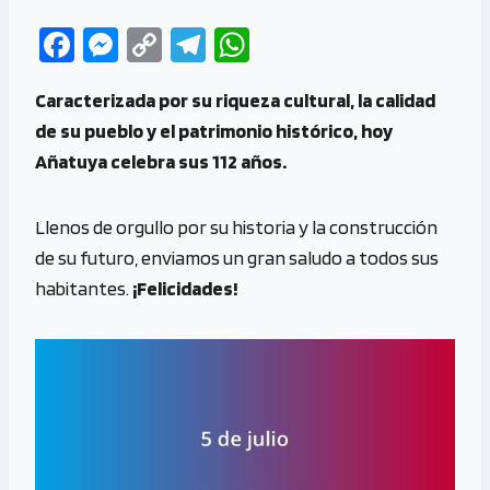
Fa
M
C
Te
W
ce
es
o
le
h
Caracterizada por su riqueza cultural, la calidad
b
se
py
gr
at
de su pueblo y el patrimonio histórico, hoy
o
n
Li
a
s
Añatuya celebra sus 112 años.
o
g
n
m
A
k
er
k
p
Llenos de orgullo por su historia y la construcción
p
de su futuro, enviamos un gran saludo a todos sus
habitantes.
¡Felicidades!