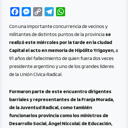
Fa
M
C
Te
W
ce
es
o
le
h
Con una importante concurrencia de vecinos y
b
se
py
gr
at
militantes de distintos puntos de la provincia
se
o
n
Li
a
s
realizó este miércoles por la tarde en la ciudad
o
g
n
m
A
Capital el acto en memoria de Hipólito Yrigoyen,
a
k
er
k
p
91 años del fallecimiento de quien fuera dos veces
p
presidente argentino y uno de los grandes líderes
de la Unión Cívica Radical.
Formaron parte de este encuentro dirigentes
barriales y representantes de la Franja Morada,
de la Juventud Radical, como también
funcionarios provincia como los ministros de
Desarrollo Social, Ángel Niccolai; de Educación,