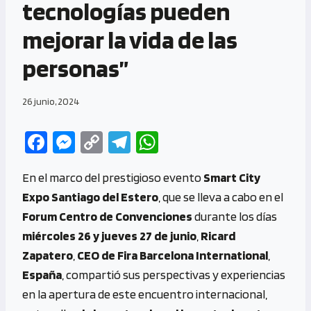
tecnologías pueden
mejorar la vida de las
personas”
26 junio, 2024
Fa
M
C
Te
W
ce
es
o
le
h
En el marco del prestigioso evento
Smart City
b
se
py
gr
at
Expo Santiago del Estero
, que se lleva a cabo en el
o
n
Li
a
s
Forum Centro de Convenciones
durante los días
o
g
n
m
A
miércoles 26 y jueves 27 de junio
,
Ricard
k
er
k
p
Zapatero
,
CEO de Fira Barcelona International
,
p
España
, compartió sus perspectivas y experiencias
en la apertura de este encuentro internacional,