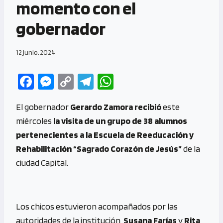
momento con el
gobernador
12 junio, 2024
Fa
M
C
Te
W
ce
es
o
le
h
El gobernador
Gerardo Zamora
recibió
este
b
se
py
gr
at
miércoles
la visita de un grupo de 38 alumnos
o
n
Li
a
s
pertenecientes a la Escuela de Reeducación y
o
g
n
m
A
Rehabilitación “Sagrado Corazón de Jesús”
de la
k
er
k
p
ciudad Capital.
p
Los chicos estuvieron acompañados por las
autoridades de la institución,
Susana Farías
y
Rita