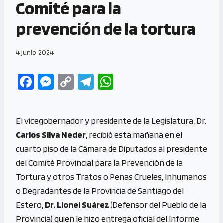
Comité para la
prevención de la tortura
4 junio, 2024
Fa
M
C
Te
W
ce
es
o
le
h
b
se
py
gr
at
El vicegobernador y presidente de la Legislatura, Dr.
o
n
Li
a
s
Carlos Silva Neder
, recibió esta mañana en el
o
g
n
m
A
cuarto piso de la Cámara de Diputados al presidente
k
er
k
p
del Comité Provincial para la Prevención de la
p
Tortura y otros Tratos o Penas Crueles, Inhumanos
o Degradantes de la Provincia de Santiago del
Estero,
Dr. Lionel Suárez
(Defensor del Pueblo de la
Provincia) quien le hizo entrega oficial del Informe