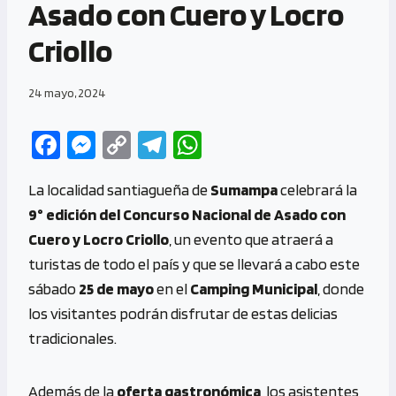
Asado con Cuero y Locro
Criollo
24 mayo, 2024
Fa
M
C
Te
W
ce
es
o
le
h
La localidad santiagueña de
Sumampa
celebrará la
b
se
py
gr
at
9° edición del Concurso Nacional de Asado con
o
n
Li
a
s
Cuero y Locro Criollo
, un evento que atraerá a
o
g
n
m
A
turistas de todo el país y que se llevará a cabo este
k
er
k
p
sábado
25 de mayo
en el
Camping Municipal
, donde
p
los visitantes podrán disfrutar de estas delicias
tradicionales.
Además de la
oferta gastronómica
, los asistentes