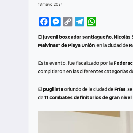
18 mayo, 2024
Fa
M
C
Te
W
ce
es
o
le
h
El
juvenil boxeador santiagueño, Nicolás
b
se
py
gr
at
Malvinas” de Playa Unión
, en la ciudad de
R
o
n
Li
a
s
o
g
n
m
A
Este evento, fue fiscalizado por la
Federac
k
er
k
p
compitieron en las diferentes categorías d
p
El
pugilista
oriundo de la ciudad de
Frías
, s
de
11 combates definitorios de gran nivel 