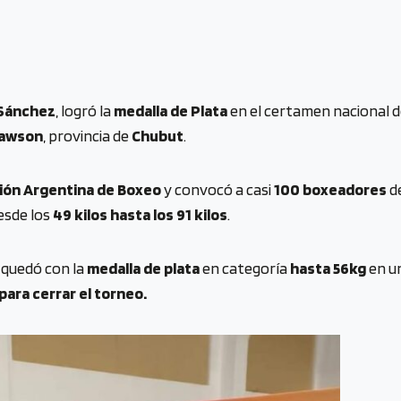
 Sánchez
, logró la
medalla de Plata
en el certamen nacional d
awson
, provincia de
Chubut
.
ión Argentina de Boxeo
y convocó a casi
100 boxeadores
de
esde los
49 kilos hasta los 91 kilos
.
e quedó con la
medalla de plata
en categoría
hasta 56kg
en un
para cerrar el torneo.