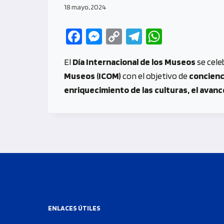
18 mayo, 2024
Fa
M
C
Te
W
ce
es
o
le
h
El
Día Internacional de los Museos
se cele
b
se
py
gr
at
Museos (ICOM)
con el objetivo de
concienci
o
n
Li
a
s
enriquecimiento de las culturas, el avanc
o
g
n
m
A
k
er
k
p
p
ENLACES ÚTILES