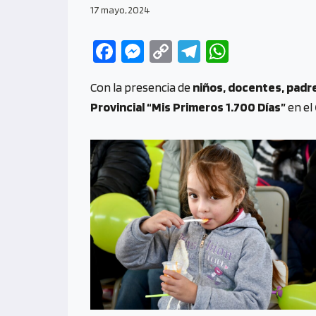
17 mayo, 2024
Fa
M
C
Te
W
ce
es
o
le
h
Con la presencia de
niños, docentes, padre
b
se
py
gr
at
Provincial “Mis Primeros 1.700 Días”
en el
o
n
Li
a
s
o
g
n
m
A
k
er
k
p
p