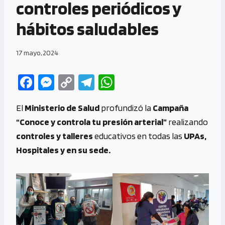
controles periódicos y
hábitos saludables
17 mayo, 2024
Fa
M
C
Te
W
ce
es
o
le
h
El
Ministerio de Salud
profundizó la
Campaña
b
se
py
gr
at
“Conoce y controla tu presión arterial”
realizando
o
n
Li
a
s
controles y talleres
educativos en todas las
UPAs,
o
g
n
m
A
Hospitales y en su sede.
k
er
k
p
p