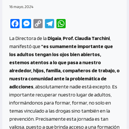
16 mayo, 2024
Fa
M
C
Te
W
ce
es
o
le
h
La Directora de la
Digaia
,
Prof. Claudia Tarchini
,
b
se
py
gr
at
manifestó que
“es sumamente importante que
o
n
Li
a
s
los adultos tengan los ojos bien abiertos,
o
g
n
m
A
estemos atentos a lo que pasa a nuestro
k
er
k
p
alrededor, hijos, familia, compañeros de trabajo, o
p
nuestra comunidad ante la problemática de
adicciones
, absolutamente nadie está excepto. Es
importante recuperar nuestro lugar de adultos,
informándonos para formar, formar, no solo en
temas vinculado a las drogas sino también en la
prevención. Precisamente esta jornada es tan
valiosa, puesto a que brinda acceso a una formación