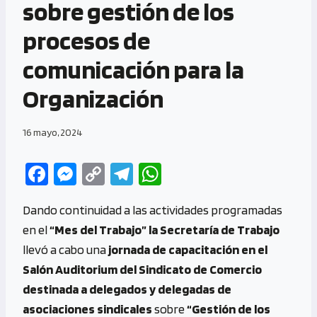
sobre gestión de los
procesos de
comunicación para la
Organización
16 mayo, 2024
Fa
M
C
Te
W
ce
es
o
le
h
Dando continuidad a las actividades programadas
b
se
py
gr
at
en el
“Mes del Trabajo” la Secretaría de Trabajo
o
n
Li
a
s
llevó a cabo una
jornada de capacitación en el
o
g
n
m
A
Salón Auditorium del Sindicato de Comercio
k
er
k
p
destinada a delegados y delegadas de
p
asociaciones sindicales
sobre
“Gestión de los