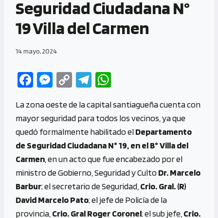
Seguridad Ciudadana N°
19 Villa del Carmen
14 mayo, 2024
Fa
M
C
Te
W
ce
es
o
le
h
La zona oeste de la capital santiagueña cuenta con
b
se
py
gr
at
mayor seguridad para todos los vecinos, ya que
o
n
Li
a
s
quedó formalmente habilitado el
Departamento
o
g
n
m
A
de Seguridad Ciudadana N° 19, en el B° Villa del
k
er
k
p
Carmen
, en un acto que fue encabezado por el
p
ministro de Gobierno, Seguridad y Culto
Dr. Marcelo
Barbur
; el secretario de Seguridad,
Crio. Gral. (R)
David Marcelo Pato
; el jefe de Policía de la
provincia,
Crio. Gral Roger Coronel
; el sub jefe,
Crio.