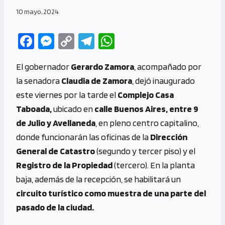
10 mayo, 2024
Fa
M
C
Te
W
ce
es
o
le
h
El gobernador
Gerardo Zamora
, acompañado por
b
se
py
gr
at
la senadora
Claudia de Zamora
, dejó inaugurado
o
n
Li
a
s
este viernes por la tarde el
Complejo Casa
o
g
n
m
A
Taboada,
ubicado en
calle Buenos Aires, entre 9
k
er
k
p
de Julio y Avellaneda
, en pleno centro capitalino,
p
donde funcionarán las oficinas de la
Dirección
General de Catastro
(segundo y tercer piso) y el
Registro de la Propiedad
(tercero). En la planta
baja, además de la recepción, se habilitará un
circuito turístico como muestra de una parte del
pasado de la ciudad.