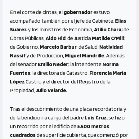
En el corte de cintas, el
gobernador
estuvo
acompañado también por el jefe de Gabinete,
Elías
Suárez
y los ministros de Economía,
Atilio Chara;
de
Obras Públicas,
Aldo Hid
; de Justicia
Matilde O’Mill
;
de Gobierno,
Marcelo Barbur
; de Salud,
Natividad
Nassif
y de Producción,
Miguel Mandrille
. Además
del senador
Emilio Neder
; la intendente
Norma
Fuentes
; la directora de Catastro,
Florencia María
López
Castro y el director del Registro de la
Propiedad,
Julio Velarde.
Tras el descubrimiento de una placa recordatoria y
de la bendición a cargo del padre
Luis Cruz
, se hizo
un recorrido por el edificio de
5.500 metros
cuadrados
de superficie cubierta, que comenzó por