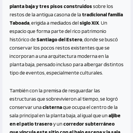
planta baja y tres pisos construidos
sobre los
restos de la antigua casona de la
tradicional familia
Taboada
, erigida a mediados del
siglo XIX
. Un
espacio que forma parte del rico patrimonio
histórico de
Santiago del Estero
, donde se buscó
conservar los pocos restos existentes que se
incorporan a una arquitectura moderna en la
planta baja, pensado incluso para albergar distintos
tipo de eventos, especialmente culturales.
También con la premisa de resguardar las
estructuras que sobrevivieron al tiempo, se logró
conservar una
cisterna
que ocupa el centro de la
sala principal en la planta baja, al igual que un
aljibe
en el patio trasero
y un
corredor subterráneo
que vincula este sitio con el bajo escena y la sala