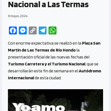
Nacional a Las Termas
9 mayo, 2024
Fa
M
C
Te
W
ce
es
o
le
h
Con enorme expectativa se realizó en la
Plaza San
b
se
py
gr
at
Martín de Las Termas de Río Hondo
la
o
n
Li
a
s
presentación oficial de las nuevas fechas del
o
g
n
m
A
Turismo Carretera y el Turismo Nacional
, que se
k
er
k
p
desarrollarán este fin de semana en el
Autódromo
p
Internacional
de esta ciudad.