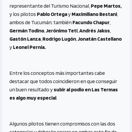
representante del Turismo Nacional,
Pepe Martos,
y los pilotos
Pablo Ortega
y
Maximiliano Bestani
,
ambos de Tucumán; también
Facundo Chapur
,
Germán Todino
,
Jerónimo Teti
,
Andrés Jakos
,
Gastón Lanza
,
Rodrigo Lugón
,
Jonatán Castellano
y
Leonel Pernía.
Entre los conceptos más importantes cabe
destacar que todos coincidieron en que conseguir
un buen resultado y
subir al podio en Las Termas
es algo muy especial
.
Algunos pilotos tienen compromisos con las dos
categorías y deberán correr en ambas este fin de