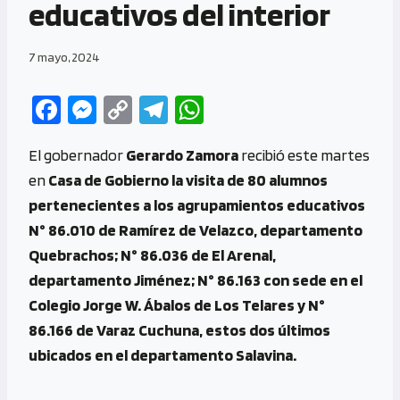
educativos del interior
7 mayo, 2024
Fa
M
C
Te
W
ce
es
o
le
h
El gobernador
Gerardo Zamora
recibió este martes
b
se
py
gr
at
en
Casa de Gobierno la visita de 80 alumnos
o
n
Li
a
s
pertenecientes a los agrupamientos educativos
o
g
n
m
A
N° 86.010 de Ramírez de Velazco, departamento
k
er
k
p
Quebrachos; N° 86.036 de El Arenal,
p
departamento Jiménez; N° 86.163 con sede en el
Colegio Jorge W. Ábalos de Los Telares y N°
86.166 de Varaz Cuchuna, estos dos últimos
ubicados en el departamento Salavina.