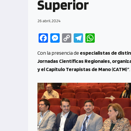
Superior
26 abril, 2024
Fa
M
C
Te
W
ce
es
o
le
h
Con la presencia de
especialistas de disti
b
se
py
gr
at
Jornadas Científicas Regionales, organiz
o
n
Li
a
s
y el Capítulo Terapistas de Mano (CATM)”
.
o
g
n
m
A
k
er
k
p
p