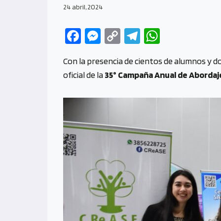
24 abril, 2024
Fa
M
C
Te
W
ce
es
o
le
h
Con la presencia de cientos de alumnos y do
b
se
py
gr
at
oficial de la
35° Campaña Anual de Abordaje
o
n
Li
a
s
o
g
n
m
A
k
er
k
p
p