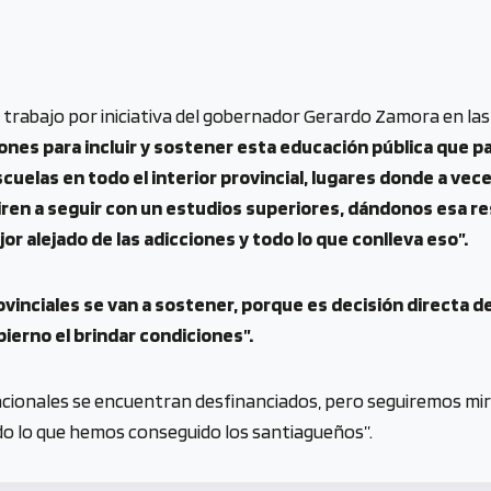
ste trabajo por iniciativa del gobernador Gerardo Zamora en la
iones para incluir y sostener esta educación pública que pa
uelas en todo el interior provincial, lugares donde a ve
ren a seguir con un estudios superiores, dándonos esa re
or alejado de las adicciones y todo lo que conlleva eso”.
vinciales se van a sostener, porque es decisión directa d
erno el brindar condiciones”.
ionales se encuentran desfinanciados, pero seguiremos mira
o lo que hemos conseguido los santiagueños”.