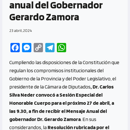
anual del Gobernador
Gerardo Zamora
23 abril, 2024
Fa
M
C
Te
W
ce
es
o
le
h
Cumpliendo las disposiciones de la Constitución que
b
se
py
gr
at
regulan los compromisos institucionales del
o
n
Li
a
s
Gobierno de la Provincia y del Poder Legislativo, el
o
g
n
m
A
presidente de la Cámara de Diputados
, Dr. Carlos
k
er
k
p
Silva Neder convocó a Sesión Especial del
p
Honorable Cuerpo para el próximo 27 de abril, a
las 9.30, a fin de recibir el Mensaje Anual del
gobernador Dr. Gerardo Zamora
. En sus
considerandos, la
Resolución rubricada por el