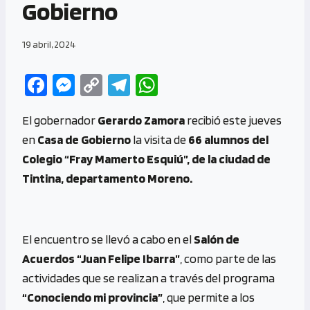
Gobierno
19 abril, 2024
Fa
M
C
Te
W
ce
es
o
le
h
El gobernador
Gerardo Zamora
recibió este jueves
b
se
py
gr
at
en
Casa de Gobierno
la visita de
66 alumnos del
o
n
Li
a
s
Colegio “Fray Mamerto Esquiú”, de la ciudad de
o
g
n
m
A
Tintina, departamento Moreno.
k
er
k
p
p
El encuentro se llevó a cabo en el
Salón de
Acuerdos “Juan Felipe Ibarra”
, como parte de las
actividades que se realizan a través del programa
“Conociendo mi provincia”
, que permite a los