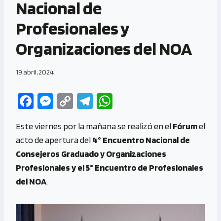
Nacional de
Profesionales y
Organizaciones del NOA
19 abril, 2024
Fa
M
C
Te
W
ce
es
o
le
h
Este viernes por la mañana se realizó en el
Fórum
el
b
se
py
gr
at
acto de apertura del
4° Encuentro Nacional de
o
n
Li
a
s
Consejeros Graduado y Organizaciones
o
g
n
m
A
Profesionales y el 5° Encuentro de Profesionales
k
er
k
p
del NOA
.
p