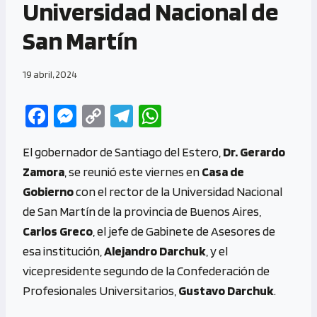
Universidad Nacional de
San Martín
19 abril, 2024
Fa
M
C
Te
W
ce
es
o
le
h
El gobernador de Santiago del Estero,
Dr. Gerardo
b
se
py
gr
at
Zamora
, se reunió este viernes en
Casa de
o
n
Li
a
s
Gobierno
con el rector de la Universidad Nacional
o
g
n
m
A
de San Martín de la provincia de Buenos Aires,
k
er
k
p
Carlos Greco
, el jefe de Gabinete de Asesores de
p
esa institución,
Alejandro Darchuk
, y el
vicepresidente segundo de la Confederación de
Profesionales Universitarios,
Gustavo Darchuk
.