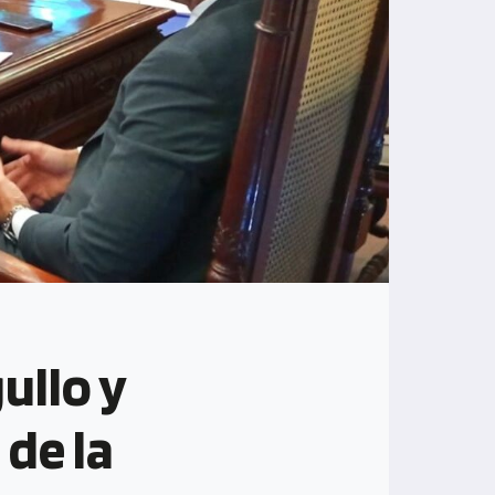
ullo y
 de la