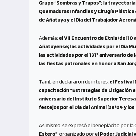
Grupo “Sombras y Trapos”; la trayectoria 
Quemaduras Infantiles y Cirugía Plástica d
de Añatuya y el Día del Trabajador Aeroná
Además:
el VII Encuentro de Etnia (del 10 a
Añatuyense; las actividades por el Día Mun
las actividades por el 131° aniversario de 
las fiestas patronales en honor a San Jorg
También declararon de interés:
el Festival
capacitación “Estrategias de Litigación 
aniversario del Instituto Superior Teresa B
festejos por el Día del Animal (29/04 y los 
Asimismo, se expresó el beneplácito por la 
Estero”
, organizado por el
Poder Judicial 