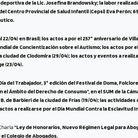
deportiva de la Lic. Josefina Brandowsky; la labor realizad
el Centro Provincial de Salud Infantil (Cepsi) Eva Perón; 6
utico.
l 22/04) en Brasil; los actos a por el 257° aniversario de Villa
dial de Concientización sobre el Autismo; los actos por el 
la ciudad de Clodomira (29/04); los actos y eventos a realizar
e (23/04).
 Día del Trabajador, 3° edición del Festival de Doma, Folclor
en el Ámbito del Derecho de Consumo”, en el SUM de la Cáma
. de Barbieri de la ciudad de Frías (19/04); las actividades
actos a realizarse por el Día Mundial Contra la Esclavitud In
Charla
“Ley de Honorarios, Nuevo Régimen Legal para Abog
y el Colegio de Abogados.