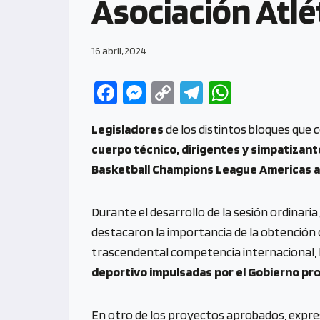
Asociación Atlé
16 abril, 2024
Fa
M
C
Te
W
ce
es
o
le
h
Legisladores
de los distintos bloques que
b
se
py
gr
at
cuerpo técnico, dirigentes y simpatizan
o
n
Li
a
s
Basketball Champions League Americas al
o
g
n
m
A
k
er
k
p
Durante el desarrollo de la sesión ordinaria
p
destacaron la importancia de la obtención d
trascendental competencia internacional, l
deportivo impulsadas por el Gobierno pr
En otro de los proyectos aprobados, expr