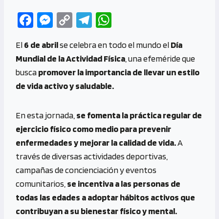
Fa
M
C
Te
W
ce
es
o
le
h
El
6 de abril
se celebra en todo el mundo el
Día
b
se
py
gr
at
Mundial de la Actividad Física
, una efeméride que
o
n
Li
a
s
busca
promover la importancia de llevar un estilo
o
g
n
m
A
de vida activo y saludable.
k
er
k
p
p
En esta jornada,
se fomenta la práctica regular de
ejercicio físico como medio para prevenir
enfermedades y mejorar la calidad de vida.
A
través de diversas actividades deportivas,
campañas de concienciación y eventos
comunitarios,
se incentiva a las personas de
todas las edades a adoptar hábitos activos que
contribuyan a su bienestar físico y mental.