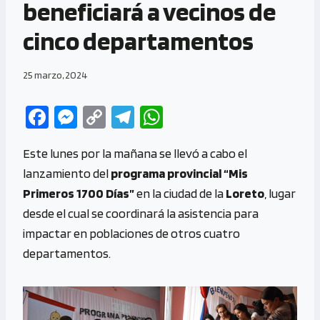
beneficiará a vecinos de
cinco departamentos
25 marzo, 2024
Fa
M
C
Te
W
ce
es
o
le
h
Este lunes por la mañana se llevó a cabo el
b
se
py
gr
at
lanzamiento del
programa provincial “Mis
o
n
Li
a
s
Primeros 1700 Días”
en la ciudad de la
Loreto
, lugar
o
g
n
m
A
desde el cual se coordinará la asistencia para
k
er
k
p
impactar en poblaciones de otros cuatro
p
departamentos.