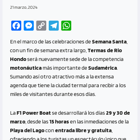
21 marzo, 2024
Fa
M
C
Te
W
ce
es
o
le
h
En el marco de las celebraciones de
Semana Santa
,
b
se
py
gr
at
con un fin de semana extra largo,
Termas de Rio
o
n
Li
a
s
Hondo
será nuevamente sede de la competencia
o
g
n
m
A
motonáutica
más importante de
Sudamérica
.
k
er
k
p
Sumando así otro atractivo más a la extensa
p
agenda que tiene la ciudad termal para recibir a los
miles de visitantes durante esos días.
La
F1 Power Boat
se desarrollará los días
29 y 30 de
marzo
, desde las
15 horas
en las inmediaciones de la
Playa del Lago
con
entrada libre y gratuita
,
ofreciendo a los turistas un espectáculo único que