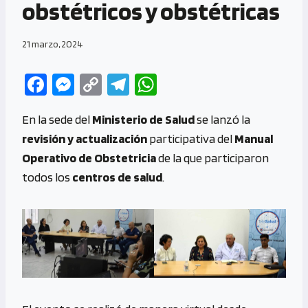
obstétricos y obstétricas
21 marzo, 2024
Fa
M
C
Te
W
ce
es
o
le
h
En la sede del
Ministerio de Salud
se lanzó la
b
se
py
gr
at
revisión y actualización
participativa del
Manual
o
n
Li
a
s
Operativo de Obstetricia
de la que participaron
o
g
n
m
A
todos los
centros de salud
.
k
er
k
p
p