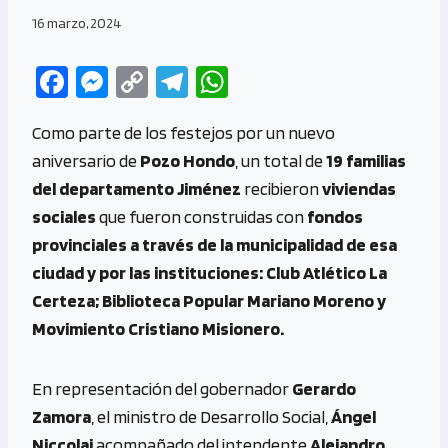
16 marzo, 2024
Fa
M
C
Te
W
ce
es
o
le
h
Como parte de los festejos por un nuevo
b
se
py
gr
at
aniversario de
Pozo Hondo
, un total de
19 familias
o
n
Li
a
s
del departamento Jiménez
recibieron
viviendas
o
g
n
m
A
sociales
que fueron construidas con
fondos
k
er
k
p
provinciales a través de la municipalidad de esa
p
ciudad y por las instituciones: Club Atlético La
Certeza; Biblioteca Popular Mariano Moreno y
Movimiento Cristiano Misionero.
En representación del gobernador
Gerardo
Zamora
, el ministro de Desarrollo Social,
Ángel
Niccolai
acompañado del intendente
Alejandro