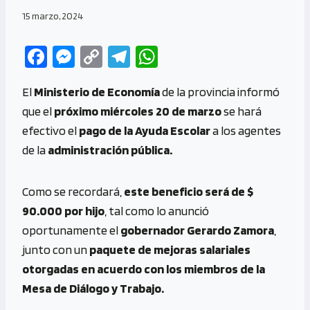
15 marzo, 2024
Fa
M
C
Te
W
ce
es
o
le
h
El
Ministerio de Economía
de la provincia informó
b
se
py
gr
at
que el
próximo miércoles 20 de marzo
se hará
o
n
Li
a
s
efectivo el
pago de la Ayuda Escolar
a los agentes
o
g
n
m
A
de la
administración pública.
k
er
k
p
p
Como se recordará,
este beneficio será de $
90.000 por hijo
, tal como lo anunció
oportunamente el
gobernador Gerardo Zamora
,
junto con un
paquete de mejoras salariales
otorgadas en acuerdo con los miembros de la
Mesa de Diálogo y Trabajo.