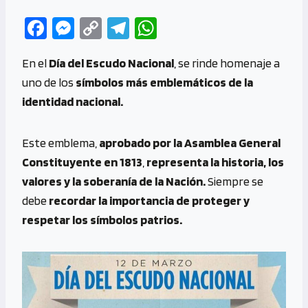
Fa
M
C
Te
W
ce
es
o
le
h
En el
Día del Escudo Nacional
, se rinde homenaje a
b
se
py
gr
at
uno de los
símbolos más emblemáticos de la
o
n
Li
a
s
identidad nacional.
o
g
n
m
A
k
er
k
p
Este emblema,
aprobado por la Asamblea General
p
Constituyente en 1813
,
representa la historia, los
valores y la soberanía de la Nación.
Siempre se
debe
recordar la importancia de proteger y
respetar los símbolos patrios.