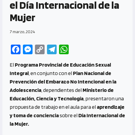
el Día Internacional de la
Mujer
7 marzo, 2024
Fa
M
C
Te
W
ce
es
o
le
h
El
Programa Provincial de Educación Sexual
b
se
py
gr
at
Integral
, en conjunto con el
Plan Nacional de
o
n
Li
a
s
Prevención del Embarazo No Intencional en la
o
g
n
m
A
Adolescencia
, dependientes del
Ministerio de
k
er
k
p
Educación, Ciencia y Tecnología
, presentaron una
p
propuesta de trabajo en el aula para el
aprendizaje
y toma de conciencia
sobre el
Día Internacional de
la Mujer.