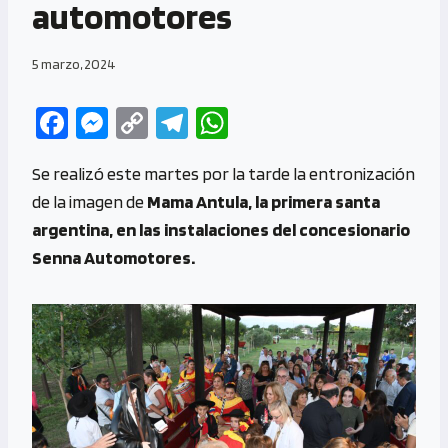
automotores
5 marzo, 2024
Fa
M
C
Te
W
ce
es
o
le
h
Se realizó este martes por la tarde la entronización
b
se
py
gr
at
de la imagen de
Mama Antula, la primera santa
o
n
Li
a
s
argentina, en las instalaciones del concesionario
o
g
n
m
A
Senna Automotores.
k
er
k
p
p