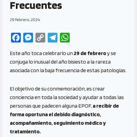
Frecuentes
29 febrero, 2024
Fa
M
C
Te
W
ce
es
o
le
h
Este año toca celebrarlo un
29 de febrero
y se
b
se
py
gr
at
conjuga lo inusual del año bisiesto a la rareza
o
n
Li
a
s
asociada con la baja frecuencia de estas patologías.
o
g
n
m
A
k
er
k
p
El objetivo de su conmemoración, es crear
p
conciencia en toda la sociedad y ayudar a todas las
personas que padecen alguna EPOF,
a recibir de
forma oportuna el debido diagnóstico,
acompañamiento, seguimiento médico y
tratamiento.