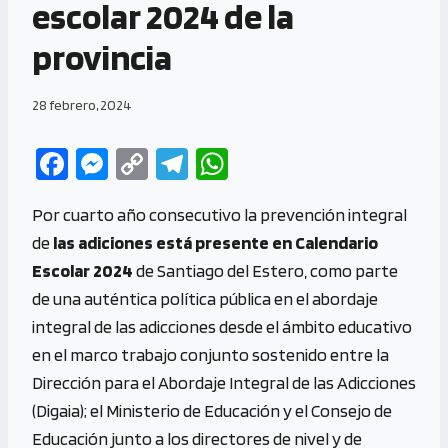
escolar 2024 de la
provincia
28 febrero, 2024
Fa
M
C
Te
W
ce
es
o
le
h
Por cuarto año consecutivo la prevención integral
b
se
py
gr
at
de
las adiciones está presente en Calendario
o
n
Li
a
s
Escolar 2024
de Santiago del Estero, como parte
o
g
n
m
A
de una auténtica política pública en el abordaje
k
er
k
p
integral de las adicciones desde el ámbito educativo
p
en el marco trabajo conjunto sostenido entre la
Dirección para el Abordaje Integral de las Adicciones
(Digaia); el Ministerio de Educación y el Consejo de
Educación junto a los directores de nivel y de