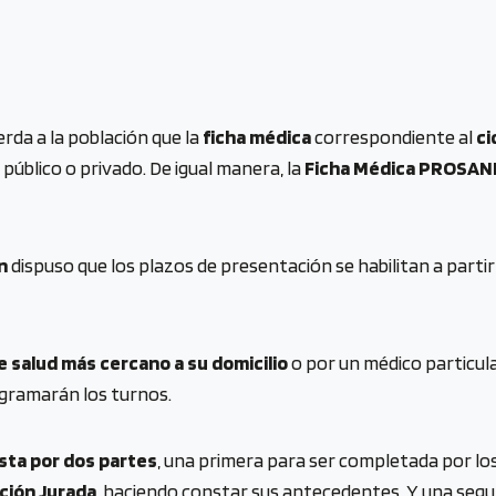
rda a la población que la
ficha médica
correspondiente al
ci
 público o privado. De igual manera, la
Ficha Médica PROSAN
n
dispuso que los plazos de presentación se habilitan a partir d
e salud más cercano a su domicilio
o por un médico particular
gramarán los turnos.
sta por dos partes
, una primera para ser completada por lo
ción Jurada
, haciendo constar sus antecedentes. Y una segu