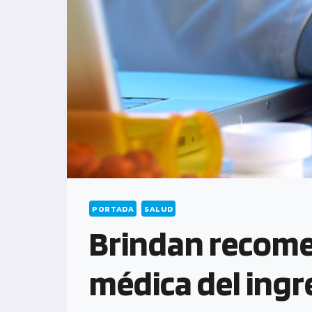
PORTADA
SALUD
Brindan recome
médica del ingr