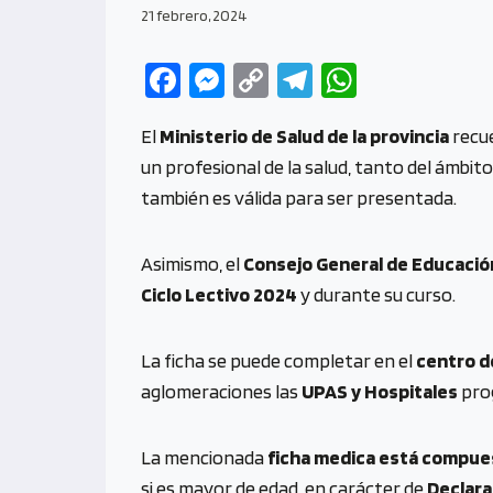
21 febrero, 2024
Fa
M
C
Te
W
ce
es
o
le
h
El
Ministerio de Salud de la provincia
recue
b
se
py
gr
at
un profesional de la salud, tanto del ámbito
o
n
Li
a
s
también es válida para ser presentada.
o
g
n
m
A
k
er
k
p
Asimismo, el
Consejo General de Educació
p
Ciclo Lectivo 2024
y durante su curso.
La ficha se puede completar en el
centro d
aglomeraciones las
UPAS y Hospitales
pro
La mencionada
ficha medica está compue
si es mayor de edad, en carácter de
Declara