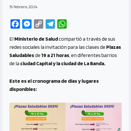
15 febrero, 2024
Fa
M
C
Te
W
ce
es
o
le
h
El
Ministerio de Salud
compartió a través de sus
b
se
py
gr
at
redes sociales la invitación para las clases de
Plazas
o
n
Li
a
s
Saludables
de
19 a 21 horas
, en diferentes barrios
o
g
n
m
A
de la
ciudad Capital y la ciudad de La Banda.
k
er
k
p
p
Este es el cronograma de días y lugares
disponibles: