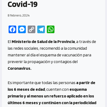
Covid-19
8 febrero, 2024
Fa
M
C
Te
W
ce
es
o
le
h
El
Ministerio de Salud de la Provincia
, a través de
b
se
py
gr
at
las redes sociales, recomendó a la comunidad
o
n
Li
a
s
mantener al día el esquema de vacunación para
o
g
n
m
A
prevenir la propagación y contagios del
k
er
k
p
Coronavirus.
p
Es importante que todas las personas
a partir de
los 6 meses de edad
, cuenten con
esquema
primario y al menos un refuerzo aplicado en los
últimos 6 meses y continúen con la periodicidad