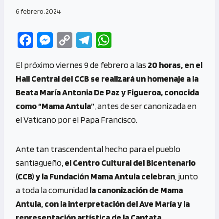
6 febrero, 2024
Fa
M
C
Te
W
ce
es
o
le
h
El próximo viernes 9 de febrero a las
20 horas, en el
b
se
py
gr
at
Hall Central del CCB se realizará un homenaje a la
o
n
Li
a
s
Beata María Antonia De Paz y Figueroa, conocida
o
g
n
m
A
como “Mama Antula”
, antes de ser canonizada en
k
er
k
p
el Vaticano por el Papa Francisco.
p
Ante tan trascendental hecho para el pueblo
santiagueño,
el Centro Cultural del Bicentenario
(CCB) y la Fundación Mama Antula celebran
, junto
a toda la comunidad
la canonización de Mama
Antula, con la interpretación del Ave María y la
representación artística de la Cantata