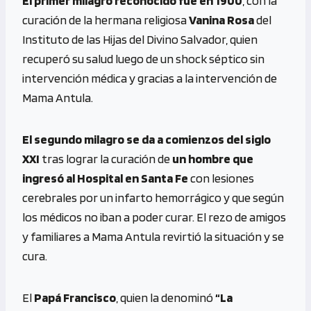
El primer milagro reconocido fue en 1900
, con la
curación de la hermana religiosa
Vanina Rosa
del
Instituto de las Hijas del Divino Salvador, quien
recuperó su salud luego de un shock séptico sin
intervención médica y gracias a la intervención de
Mama Antula.
El segundo milagro se da a comienzos del siglo
XXI
tras lograr la curación de
un hombre que
ingresó al Hospital en Santa Fe
con lesiones
cerebrales por un infarto hemorrágico y que según
los médicos no iban a poder curar. El rezo de amigos
y familiares a Mama Antula revirtió la situación y se
cura.
El
Papá Francisco
, quien la denominó
“La