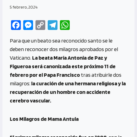
5 febrero, 2024
Fa
M
C
Te
W
ce
es
o
le
h
Para que un beato sea reconocido santo se le
b
se
py
gr
at
deben reconocer dos milagros aprobados por el
o
n
Li
a
s
Vaticano.
La beata María Antonia de Paz y
o
g
n
m
A
Figueroa será canonizada este próximo 11 de
k
er
k
p
febrero por el Papa Francisco
tras atribuirle dos
p
milagros:
la curación de una hermana religiosa y la
recuperación de un hombre con accidente
cerebro vascular.
Los Milagros de Mama Antula