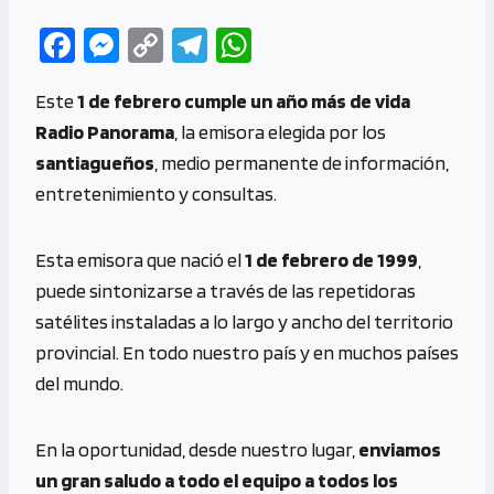
Fa
M
C
Te
W
ce
es
o
le
h
Este
1 de febrero cumple un año más de vida
b
se
py
gr
at
Radio Panorama
, la emisora elegida por los
o
n
Li
a
s
santiagueños
, medio permanente de información,
o
g
n
m
A
entretenimiento y consultas.
k
er
k
p
p
Esta emisora que nació el
1 de febrero de 1999
,
puede sintonizarse a través de las repetidoras
satélites instaladas a lo largo y ancho del territorio
provincial. En todo nuestro país y en muchos países
del mundo.
En la oportunidad, desde nuestro lugar,
enviamos
un gran saludo a todo el equipo a todos los