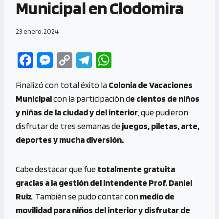
Municipal en Clodomira
23 enero, 2024
Fa
M
C
Te
W
ce
es
o
le
h
Finalizó con total éxito la
Colonia de Vacaciones
b
se
py
gr
at
Municipal
con la participación d
e cientos de niños
o
n
Li
a
s
y niñas de la ciudad y del interior
, que pudieron
o
g
n
m
A
disfrutar de tres semanas de
juegos, piletas, arte,
k
er
k
p
deportes y mucha diversión.
p
Cabe destacar que fue
totalmente gratuita
gracias a la gestión del intendente Prof. Daniel
Ruiz
. También se pudo contar con
medio de
movilidad para niños del interior y disfrutar de