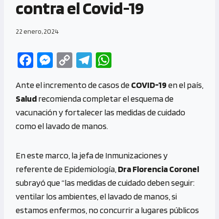
contra el Covid-19
22 enero, 2024
Fa
M
C
Te
W
ce
es
o
le
h
Ante el incremento de casos de
COVID-19
en el país,
b
se
py
gr
at
Salud
recomienda completar el esquema de
o
n
Li
a
s
vacunación y fortalecer las medidas de cuidado
o
g
n
m
A
como el lavado de manos.
k
er
k
p
p
En este marco, la jefa de Inmunizaciones y
referente de Epidemiología,
Dra Florencia Coronel
subrayó que “las medidas de cuidado deben seguir:
ventilar los ambientes, el lavado de manos, si
estamos enfermos, no concurrir a lugares públicos