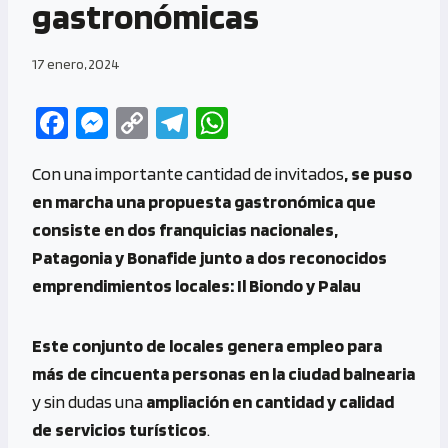
gastronómicas
17 enero, 2024
Fa
M
C
Te
W
ce
es
o
le
h
Con una importante cantidad de invitados
, se puso
b
se
py
gr
at
en marcha una propuesta gastronómica que
o
n
Li
a
s
consiste en dos franquicias nacionales,
o
g
n
m
A
Patagonia y Bonafide junto a dos reconocidos
k
er
k
p
emprendimientos locales: Il Biondo y Palau
p
Este conjunto de locales genera empleo para
más de cincuenta personas en la ciudad balnearia
y sin dudas una
ampliación en cantidad y calidad
de servicios turísticos
.